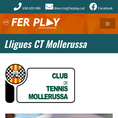
658 620 086
direccio@ferplay.cat
Facebook
Lligues CT Mollerussa