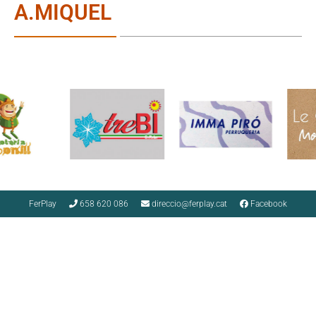
A.MIQUEL
FerPlay
658 620 086
direccio@ferplay.cat
Facebook