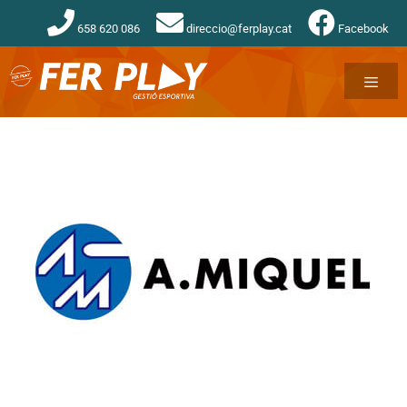
658 620 086
direccio@ferplay.cat
Facebook