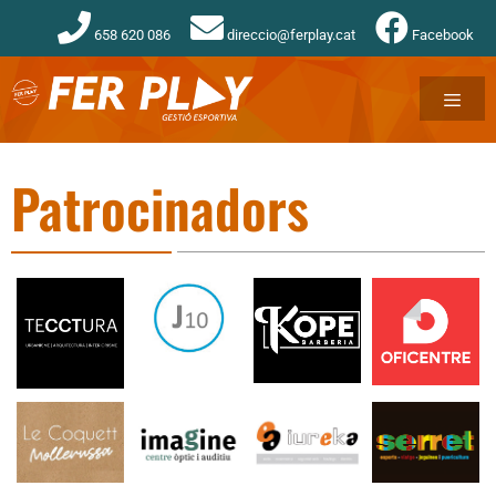
658 620 086
direccio@ferplay.cat
Facebook
Patrocinadors