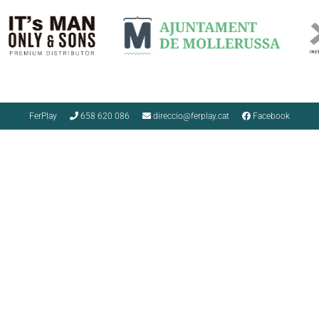
FerPlay
658 620 086
direccio@ferplay.cat
Facebook