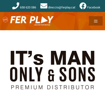
658 620 086
direccio@ferplay.cat
Facebook