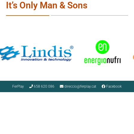
It’s Only Man & Sons
FerPlay
658 620 086
direccio@ferplay.cat
Facebook