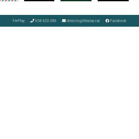
FerPlay
658 620 086
direccio@ferplay.cat
Facebook