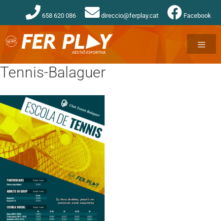
658 620 086
direccio@ferplay.cat
Facebook
Tennis-Balaguer