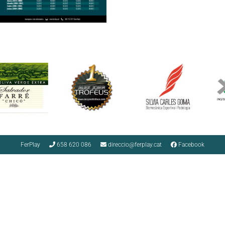
FerPlay
658 620 086
direccio@ferplay.cat
Facebook