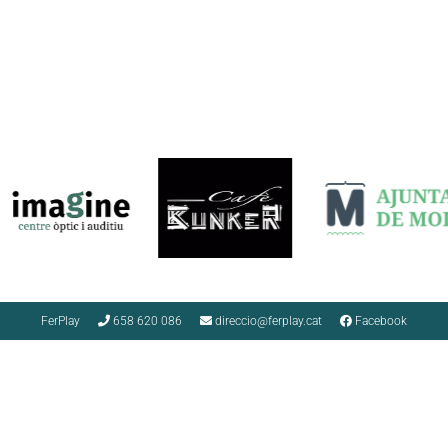
FerPlay
658 620 086
direccio@ferplay.cat
Facebook