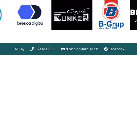
FerPlay
658 620 086
direccio@ferplay.cat
Facebook