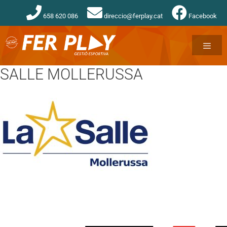
658 620 086
direccio@ferplay.cat
Facebook
SALLE MOLLERUSSA