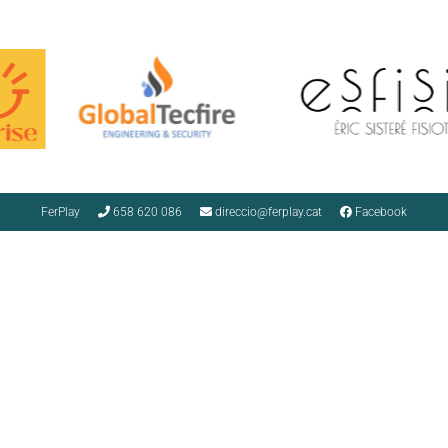
FerPlay
658 620 086
direccio@ferplay.cat
Facebook