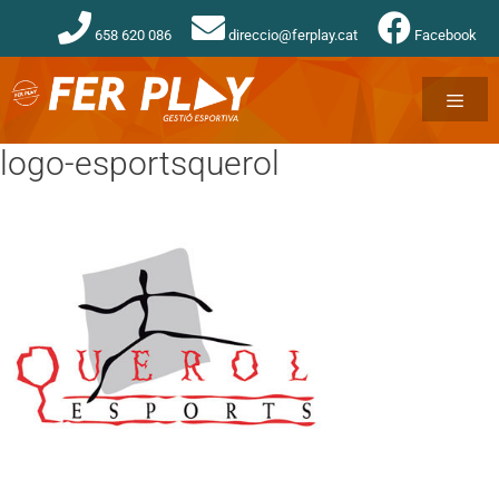
658 620 086
direccio@ferplay.cat
Facebook
logo-esportsquerol