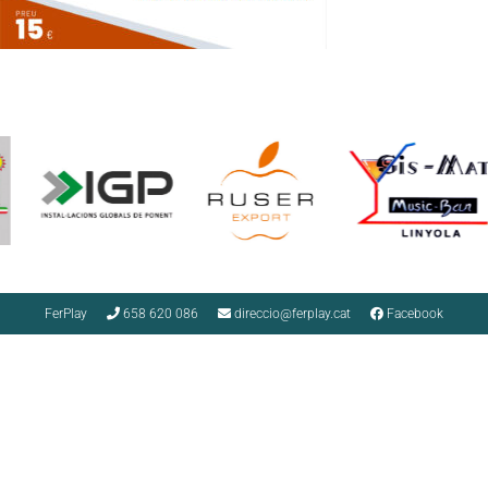
FerPlay
658 620 086
direccio@ferplay.cat
Facebook