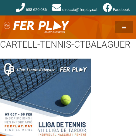
658 620 086
direccio@ferplay.cat
Facebook
CARTELL-TENNIS-CTBALAGUER