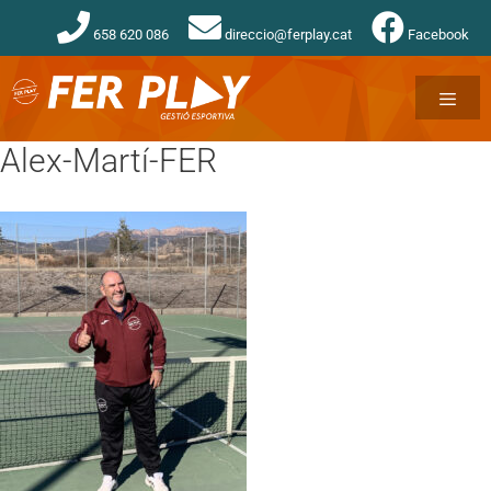
658 620 086
direccio@ferplay.cat
Facebook
Alex-Martí-FER