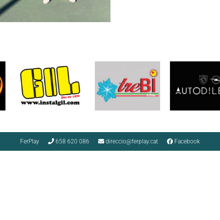
FerPlay
658 620 086
direccio@ferplay.cat
Facebook