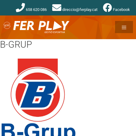
658 620 086
direccio@ferplay.cat
Facebook
B-GRUP