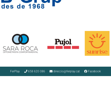
FerPlay
658 620 086
direccio@ferplay.cat
Facebook